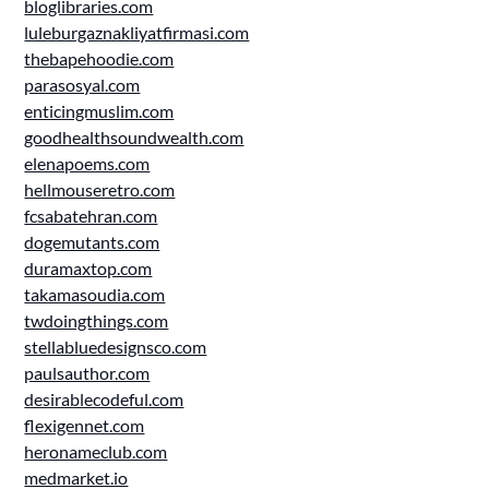
bloglibraries.com
luleburgaznakliyatfirmasi.com
thebapehoodie.com
parasosyal.com
enticingmuslim.com
goodhealthsoundwealth.com
elenapoems.com
hellmouseretro.com
fcsabatehran.com
dogemutants.com
duramaxtop.com
takamasoudia.com
twdoingthings.com
stellabluedesignsco.com
paulsauthor.com
desirablecodeful.com
flexigennet.com
heronameclub.com
medmarket.io