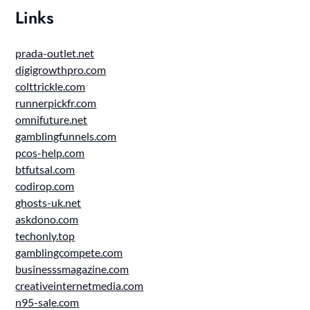
Links
prada-outlet.net
digigrowthpro.com
colttrickle.com
runnerpickfr.com
omnifuture.net
gamblingfunnels.com
pcos-help.com
btfutsal.com
codirop.com
ghosts-uk.net
askdono.com
techonly.top
gamblingcompete.com
businesssmagazine.com
creativeinternetmedia.com
n95-sale.com