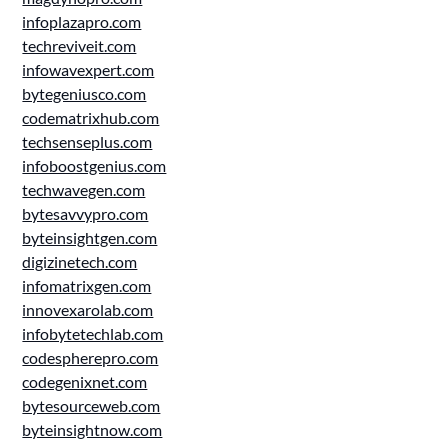
infoplazapro.com
techreviveit.com
infowavexpert.com
bytegeniusco.com
codematrixhub.com
techsenseplus.com
infoboostgenius.com
techwavegen.com
bytesavvypro.com
byteinsightgen.com
digizinetech.com
infomatrixgen.com
innovexarolab.com
infobytetechlab.com
codespherepro.com
codegenixnet.com
bytesourceweb.com
byteinsightnow.com