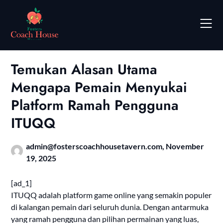
Skip
to
content
Temukan Alasan Utama
Mengapa Pemain Menyukai
Platform Ramah Pengguna
ITUQQ
admin@fosterscoachhousetavern.com
,
November
19, 2025
[ad_1]
ITUQQ adalah platform game online yang semakin populer
di kalangan pemain dari seluruh dunia. Dengan antarmuka
yang ramah pengguna dan pilihan permainan yang luas,