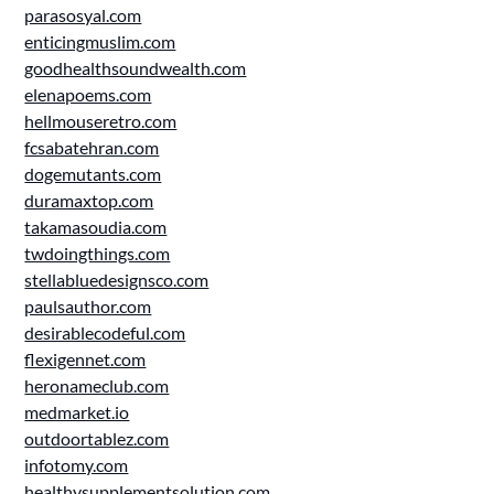
parasosyal.com
enticingmuslim.com
goodhealthsoundwealth.com
elenapoems.com
hellmouseretro.com
fcsabatehran.com
dogemutants.com
duramaxtop.com
takamasoudia.com
twdoingthings.com
stellabluedesignsco.com
paulsauthor.com
desirablecodeful.com
flexigennet.com
heronameclub.com
medmarket.io
outdoortablez.com
infotomy.com
healthysupplementsolution.com