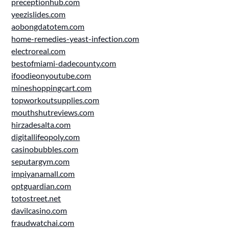
preceptionhub.com
yeezislides.com
aobongdatotem.com
home-remedies-yeast-infection.com
electroreal.com
bestofmiami-dadecounty.com
ifoodieonyoutube.com
mineshoppingcart.com
topworkoutsupplies.com
mouthshutreviews.com
hirzadesalta.com
digitallifeopoly.com
casinobubbles.com
seputargym.com
impiyanamall.com
optguardian.com
totostreet.net
davilcasino.com
fraudwatchai.com