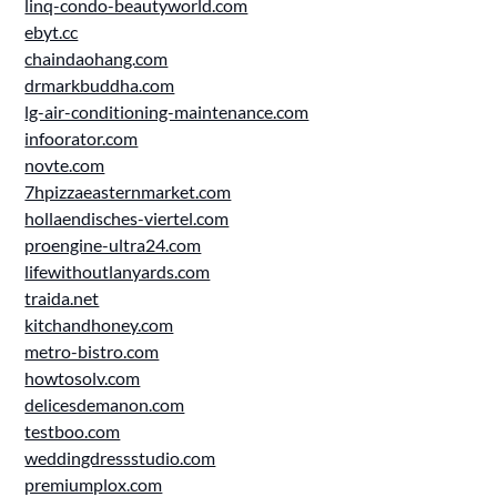
linq-condo-beautyworld.com
ebyt.cc
chaindaohang.com
drmarkbuddha.com
lg-air-conditioning-maintenance.com
infoorator.com
novte.com
7hpizzaeasternmarket.com
hollaendisches-viertel.com
proengine-ultra24.com
lifewithoutlanyards.com
traida.net
kitchandhoney.com
metro-bistro.com
howtosolv.com
delicesdemanon.com
testboo.com
weddingdressstudio.com
premiumplox.com