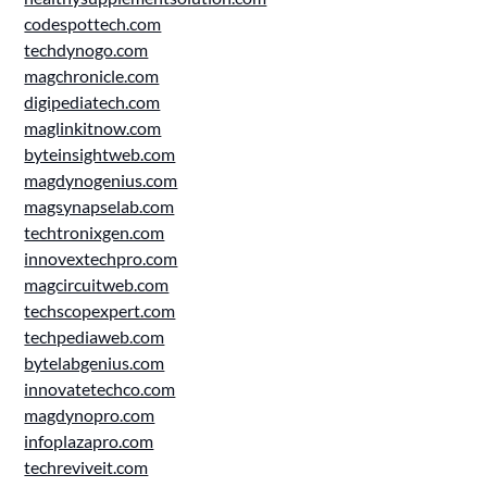
codespottech.com
techdynogo.com
magchronicle.com
digipediatech.com
maglinkitnow.com
byteinsightweb.com
magdynogenius.com
magsynapselab.com
techtronixgen.com
innovextechpro.com
magcircuitweb.com
techscopexpert.com
techpediaweb.com
bytelabgenius.com
innovatetechco.com
magdynopro.com
infoplazapro.com
techreviveit.com