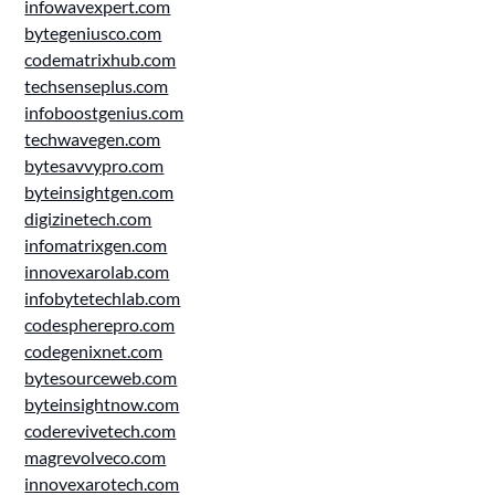
infowavexpert.com
bytegeniusco.com
codematrixhub.com
techsenseplus.com
infoboostgenius.com
techwavegen.com
bytesavvypro.com
byteinsightgen.com
digizinetech.com
infomatrixgen.com
innovexarolab.com
infobytetechlab.com
codespherepro.com
codegenixnet.com
bytesourceweb.com
byteinsightnow.com
coderevivetech.com
magrevolveco.com
innovexarotech.com