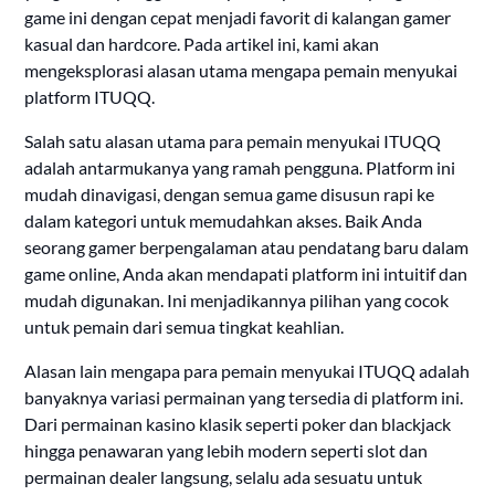
game ini dengan cepat menjadi favorit di kalangan gamer
kasual dan hardcore. Pada artikel ini, kami akan
mengeksplorasi alasan utama mengapa pemain menyukai
platform ITUQQ.
Salah satu alasan utama para pemain menyukai ITUQQ
adalah antarmukanya yang ramah pengguna. Platform ini
mudah dinavigasi, dengan semua game disusun rapi ke
dalam kategori untuk memudahkan akses. Baik Anda
seorang gamer berpengalaman atau pendatang baru dalam
game online, Anda akan mendapati platform ini intuitif dan
mudah digunakan. Ini menjadikannya pilihan yang cocok
untuk pemain dari semua tingkat keahlian.
Alasan lain mengapa para pemain menyukai ITUQQ adalah
banyaknya variasi permainan yang tersedia di platform ini.
Dari permainan kasino klasik seperti poker dan blackjack
hingga penawaran yang lebih modern seperti slot dan
permainan dealer langsung, selalu ada sesuatu untuk