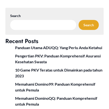
Search
Search
Recent Posts
Panduan Utama ADUQQ: Yang Perlu Anda Ketahui
Pengertian PKV: Panduan Komprehensif Asuransi
Kesehatan Swasta
10 Game PKV Teratas untuk Dimainkan pada tahun
2023
Memahami Domino99: Panduan Komprehensif
untuk Pemula
Memahami DominoQQ: Panduan Komprehensif
untuk Pemula