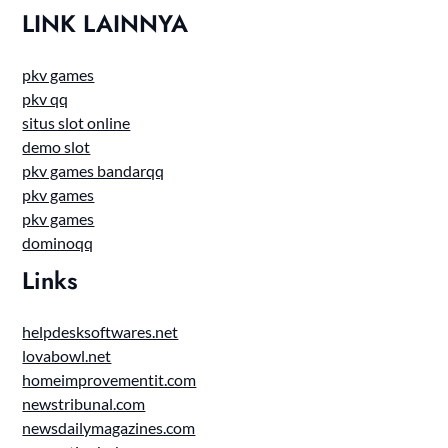
LINK LAINNYA
pkv games
pkv qq
situs slot online
demo slot
pkv games bandarqq
pkv games
pkv games
dominoqq
Links
helpdesksoftwares.net
lovabowl.net
homeimprovementit.com
newstribunal.com
newsdailymagazines.com