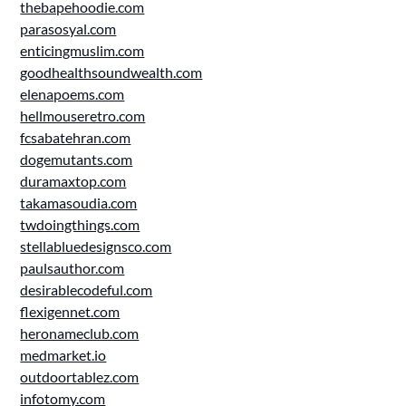
thebapehoodie.com
parasosyal.com
enticingmuslim.com
goodhealthsoundwealth.com
elenapoems.com
hellmouseretro.com
fcsabatehran.com
dogemutants.com
duramaxtop.com
takamasoudia.com
twdoingthings.com
stellabluedesignsco.com
paulsauthor.com
desirablecodeful.com
flexigennet.com
heronameclub.com
medmarket.io
outdoortablez.com
infotomy.com