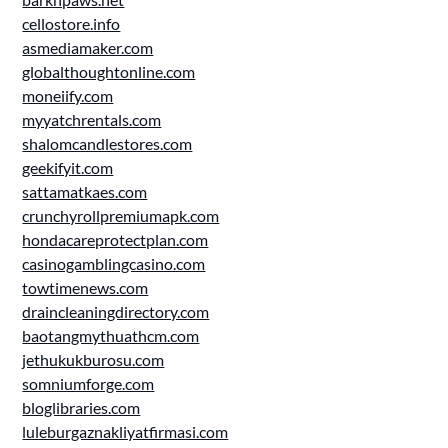
cellostore.info
asmediamaker.com
globalthoughtonline.com
moneiify.com
myyatchrentals.com
shalomcandlestores.com
geekifyit.com
sattamatkaes.com
crunchyrollpremiumapk.com
hondacareprotectplan.com
casinogamblingcasino.com
towtimenews.com
draincleaningdirectory.com
baotangmythuathcm.com
jethukukburosu.com
somniumforge.com
bloglibraries.com
luleburgaznakliyatfirmasi.com