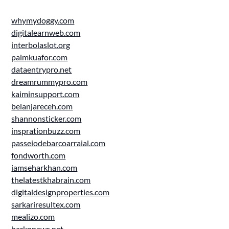
whymydoggy.com
digitalearnweb.com
interbolaslot.org
palmkuafor.com
dataentrypro.net
dreamrummypro.com
kaiminsupport.com
belanjareceh.com
shannonsticker.com
insprationbuzz.com
passeiodebarcoarraial.com
fondworth.com
iamseharkhan.com
thelatestkhabrain.com
digitaldesignproperties.com
sarkariresultex.com
mealizo.com
barknpaws.net