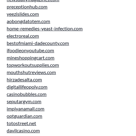
preceptionhub.com
yeezislides.com
aobongdatotem.com
home-remedies-yeast-infection.com
electroreal.com
bestofmiami-dadecounty.com
ifoodieonyoutube.com
mineshoppingcart.com
topworkoutsupplies.com
mouthshutreviews.com
hirzadesalta.com
digitallifeopoly.com
casinobubbles.com
seputargym.com
impiyanamall.com
optguardian.com
totostreet.net
davilcasino.com