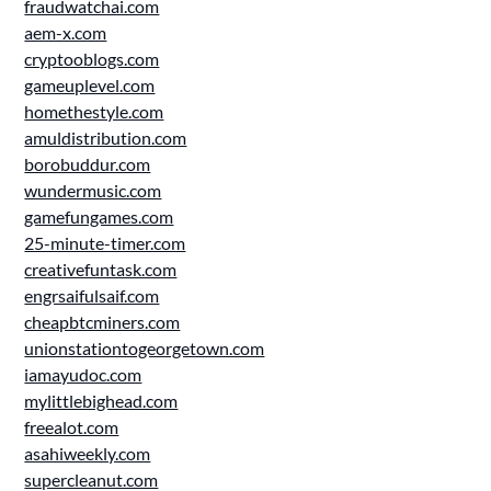
fraudwatchai.com
aem-x.com
cryptooblogs.com
gameuplevel.com
homethestyle.com
amuldistribution.com
borobuddur.com
wundermusic.com
gamefungames.com
25-minute-timer.com
creativefuntask.com
engrsaifulsaif.com
cheapbtcminers.com
unionstationtogeorgetown.com
iamayudoc.com
mylittlebighead.com
freealot.com
asahiweekly.com
supercleanut.com