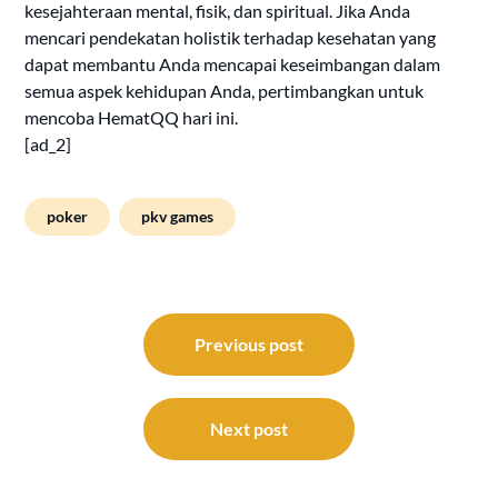
kesejahteraan mental, fisik, dan spiritual. Jika Anda
mencari pendekatan holistik terhadap kesehatan yang
dapat membantu Anda mencapai keseimbangan dalam
semua aspek kehidupan Anda, pertimbangkan untuk
mencoba HematQQ hari ini.
[ad_2]
poker
pkv games
Post
navigation
Previous post
Next post