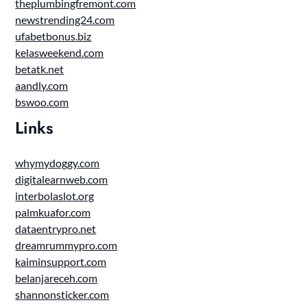
theplumbingfremont.com
newstrending24.com
ufabetbonus.biz
kelasweekend.com
betatk.net
aandly.com
bswoo.com
Links
whymydoggy.com
digitalearnweb.com
interbolaslot.org
palmkuafor.com
dataentrypro.net
dreamrummypro.com
kaiminsupport.com
belanjareceh.com
shannonsticker.com