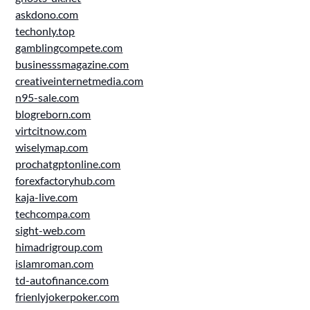
askdono.com
techonly.top
gamblingcompete.com
businesssmagazine.com
creativeinternetmedia.com
n95-sale.com
blogreborn.com
virtcitnow.com
wiselymap.com
prochatgptonline.com
forexfactoryhub.com
kaja-live.com
techcompa.com
sight-web.com
himadrigroup.com
islamroman.com
td-autofinance.com
frienlyjokerpoker.com