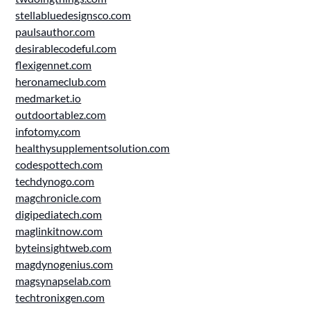
stellabluedesignsco.com
paulsauthor.com
desirablecodeful.com
flexigennet.com
heronameclub.com
medmarket.io
outdoortablez.com
infotomy.com
healthysupplementsolution.com
codespottech.com
techdynogo.com
magchronicle.com
digipediatech.com
maglinkitnow.com
byteinsightweb.com
magdynogenius.com
magsynapselab.com
techtronixgen.com