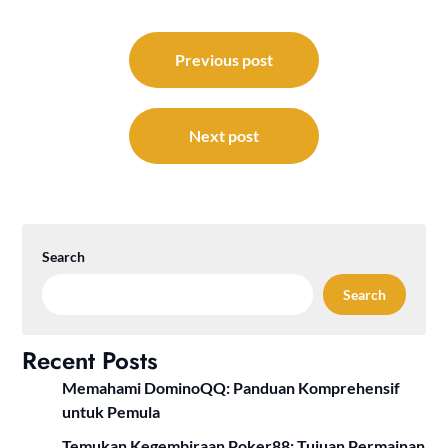
Post
navigation
Previous post
Next post
Search
Search
Recent Posts
Memahami DominoQQ: Panduan Komprehensif
untuk Pemula
Temukan Kegembiraan Poker88: Tujuan Permainan