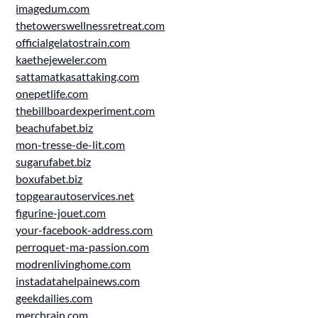
imagedum.com
thetowerswellnessretreat.com
officialgelatostrain.com
kaethejeweler.com
sattamatkasattaking.com
onepetlife.com
thebillboardexperiment.com
beachufabet.biz
mon-tresse-de-lit.com
sugarufabet.biz
boxufabet.biz
topgearautoservices.net
figurine-jouet.com
your-facebook-address.com
perroquet-ma-passion.com
modrenlivinghome.com
instadatahelpainews.com
geekdailies.com
merchrain.com