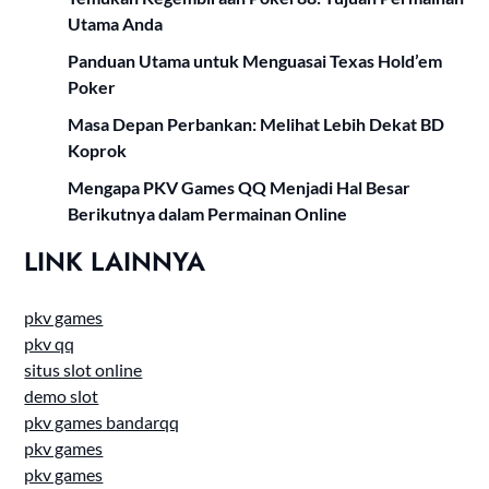
Utama Anda
Panduan Utama untuk Menguasai Texas Hold’em
Poker
Masa Depan Perbankan: Melihat Lebih Dekat BD
Koprok
Mengapa PKV Games QQ Menjadi Hal Besar
Berikutnya dalam Permainan Online
LINK LAINNYA
pkv games
pkv qq
situs slot online
demo slot
pkv games bandarqq
pkv games
pkv games