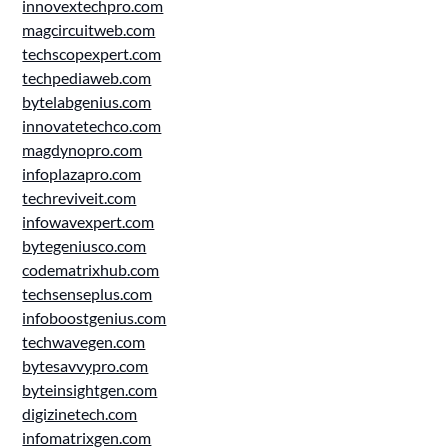
innovextechpro.com
magcircuitweb.com
techscopexpert.com
techpediaweb.com
bytelabgenius.com
innovatetechco.com
magdynopro.com
infoplazapro.com
techreviveit.com
infowavexpert.com
bytegeniusco.com
codematrixhub.com
techsenseplus.com
infoboostgenius.com
techwavegen.com
bytesavvypro.com
byteinsightgen.com
digizinetech.com
infomatrixgen.com