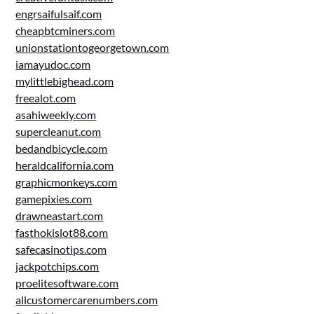
engrsaifulsaif.com
cheapbtcminers.com
unionstationtogeorgetown.com
iamayudoc.com
mylittlebighead.com
freealot.com
asahiweekly.com
supercleanut.com
bedandbicycle.com
heraldcalifornia.com
graphicmonkeys.com
gamepixies.com
drawneastart.com
fasthokislot88.com
safecasinotips.com
jackpotchips.com
proelitesoftware.com
allcustomercarenumbers.com