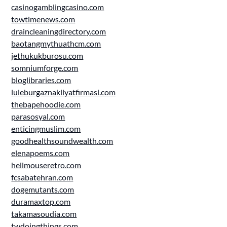
casinogamblingcasino.com
towtimenews.com
draincleaningdirectory.com
baotangmythuathcm.com
jethukukburosu.com
somniumforge.com
bloglibraries.com
luleburgaznakliyatfirmasi.com
thebapehoodie.com
parasosyal.com
enticingmuslim.com
goodhealthsoundwealth.com
elenapoems.com
hellmouseretro.com
fcsabatehran.com
dogemutants.com
duramaxtop.com
takamasoudia.com
twdoingthings.com