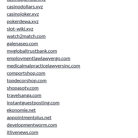
casinodollars.xyz
casinojoker.xyz
pokerdewa.xyz
slot-wiki.xyz
watch2match.com
galenaseo.com
myglobaltrustbank.com
employmentlawlawyergo.com
medicalmalpracticelawyersinc.com
comportshop.com
topdecorshop.com
shopasotv.com
travelsanga.com
instantguestposting.com
ekonomie.net
appointmentplus.net
developmentworm.com
itlivenews.com