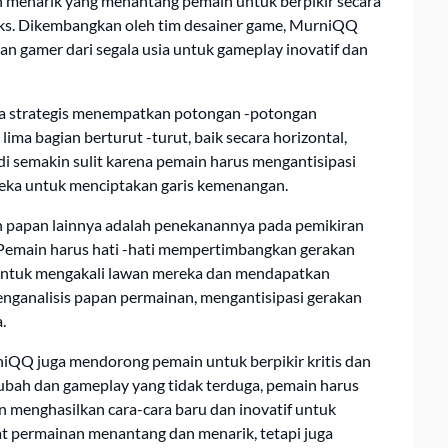
 menarik yang menantang pemain untuk berpikir secara
ks. Dikembangkan oleh tim desainer game, MurniQQ
n gamer dari segala usia untuk gameplay inovatif dan
a strategis menempatkan potongan -potongan
ima bagian berturut -turut, baik secara horizontal,
di semakin sulit karena pemain harus mengantisipasi
eka untuk menciptakan garis kemenangan.
papan lainnya adalah penekanannya pada pemikiran
 Pemain harus hati -hati mempertimbangkan gerakan
 untuk mengakali lawan mereka dan mendapatkan
ganalisis papan permainan, mengantisipasi gerakan
.
iQQ juga mendorong pemain untuk berpikir kritis dan
rubah dan gameplay yang tidak terduga, pemain harus
 menghasilkan cara-cara baru dan inovatif untuk
t permainan menantang dan menarik, tetapi juga