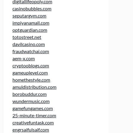
digitallifeopoly.com
casinobubbles.com
seputargym.com
impiyanamall.com
optguardian.com
totostreet.net
davilcasino.com
fraudwatchai.com
aem-x.com
cryptooblogs.com
gameuplevel.com
homethestyle.com
amuldistribution.com
borobuddur.com
wundermusic.com
gamefungames.com
25-minute-timer.com
creativefuntask.com
engrsaifulsaif.com