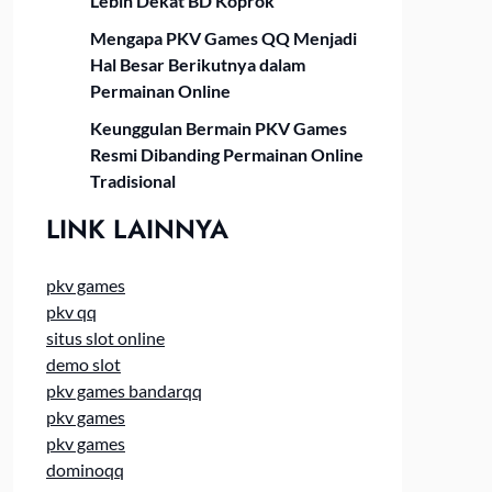
Lebih Dekat BD Koprok
Mengapa PKV Games QQ Menjadi
Hal Besar Berikutnya dalam
Permainan Online
Keunggulan Bermain PKV Games
Resmi Dibanding Permainan Online
Tradisional
LINK LAINNYA
pkv games
pkv qq
situs slot online
demo slot
pkv games bandarqq
pkv games
pkv games
dominoqq