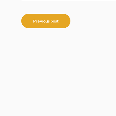
Post
Previous post
navigation