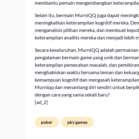
membantu pemain mengembangkan keterampilan p
Selain itu, bermain MurniQQ juga dapat menin
meningkatkan keterampilan kognitif mereka. Den
menganalisis pilihan mereka, dan membuat kepu
keterampilan analitis mereka dan menjadi lebih m
Secara keseluruhan, MurniQQ adalah permaina
pengalaman bermain game yang unik dan bermanf
keterampilan pemecahan masalah, dan pemikiran
menghabiskan waktu bersama teman dan keluarga,
kemampuan kognitif dan mengasah keterampilan 
Murniqq dan menantang diri sendiri untuk berpi
dengan cara yang sama sekali baru?
[ad_2]
poker
pkv games