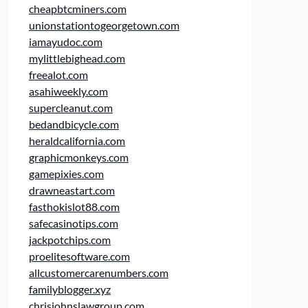
cheapbtcminers.com
unionstationtogeorgetown.com
iamayudoc.com
mylittlebighead.com
freealot.com
asahiweekly.com
supercleanut.com
bedandbicycle.com
heraldcalifornia.com
graphicmonkeys.com
gamepixies.com
drawneastart.com
fasthokislot88.com
safecasinotips.com
jackpotchips.com
proelitesoftware.com
allcustomercarenumbers.com
familyblogger.xyz
chrisjohnslawgroup.com