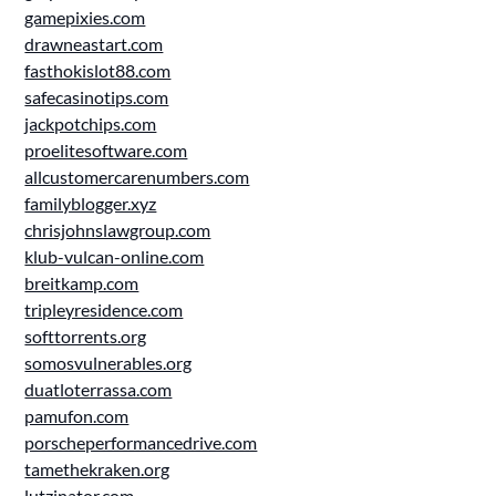
gamepixies.com
drawneastart.com
fasthokislot88.com
safecasinotips.com
jackpotchips.com
proelitesoftware.com
allcustomercarenumbers.com
familyblogger.xyz
chrisjohnslawgroup.com
klub-vulcan-online.com
breitkamp.com
tripleyresidence.com
softtorrents.org
somosvulnerables.org
duatloterrassa.com
pamufon.com
porscheperformancedrive.com
tamethekraken.org
lutzinator.com