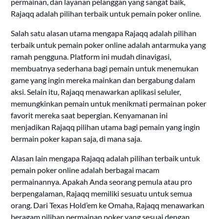
permainan, dan layanan pelanggan yang sangat baik,
Rajaqq adalah pilihan terbaik untuk pemain poker online.
Salah satu alasan utama mengapa Rajaqq adalah pilihan
terbaik untuk pemain poker online adalah antarmuka yang
ramah pengguna. Platform ini mudah dinavigasi,
membuatnya sederhana bagi pemain untuk menemukan
game yang ingin mereka mainkan dan bergabung dalam
aksi. Selain itu, Rajaqq menawarkan aplikasi seluler,
memungkinkan pemain untuk menikmati permainan poker
favorit mereka saat bepergian. Kenyamanan ini
menjadikan Rajaqq pilihan utama bagi pemain yang ingin
bermain poker kapan saja, di mana saja.
Alasan lain mengapa Rajaqq adalah pilihan terbaik untuk
pemain poker online adalah berbagai macam
permainannya. Apakah Anda seorang pemula atau pro
berpengalaman, Rajaqq memiliki sesuatu untuk semua
orang. Dari Texas Hold’em ke Omaha, Rajaqq menawarkan
beragam pilihan permainan poker yang sesuai dengan