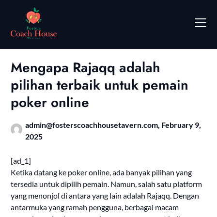
Skip
to
content
Mengapa Rajaqq adalah
pilihan terbaik untuk pemain
poker online
admin@fosterscoachhousetavern.com
,
February 9,
2025
[ad_1]
Ketika datang ke poker online, ada banyak pilihan yang
tersedia untuk dipilih pemain. Namun, salah satu platform
yang menonjol di antara yang lain adalah Rajaqq. Dengan
antarmuka yang ramah pengguna, berbagai macam