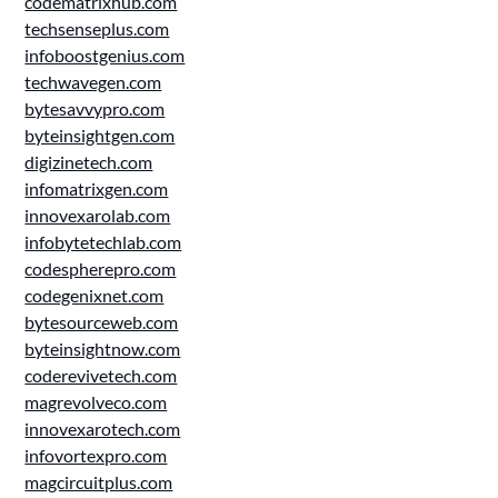
codematrixhub.com
techsenseplus.com
infoboostgenius.com
techwavegen.com
bytesavvypro.com
byteinsightgen.com
digizinetech.com
infomatrixgen.com
innovexarolab.com
infobytetechlab.com
codespherepro.com
codegenixnet.com
bytesourceweb.com
byteinsightnow.com
coderevivetech.com
magrevolveco.com
innovexarotech.com
infovortexpro.com
magcircuitplus.com