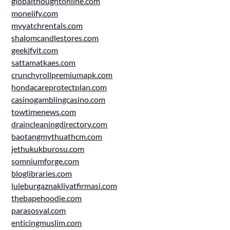
globalthoughtonline.com
moneiify.com
myyatchrentals.com
shalomcandlestores.com
geekifyit.com
sattamatkaes.com
crunchyrollpremiumapk.com
hondacareprotectplan.com
casinogamblingcasino.com
towtimenews.com
draincleaningdirectory.com
baotangmythuathcm.com
jethukukburosu.com
somniumforge.com
bloglibraries.com
luleburgaznakliyatfirmasi.com
thebapehoodie.com
parasosyal.com
enticingmuslim.com