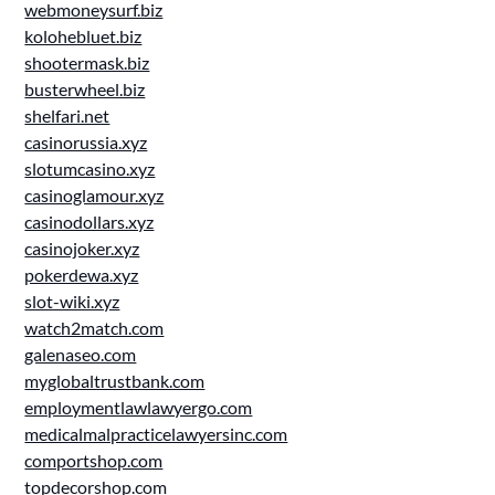
webmoneysurf.biz
kolohebluet.biz
shootermask.biz
busterwheel.biz
shelfari.net
casinorussia.xyz
slotumcasino.xyz
casinoglamour.xyz
casinodollars.xyz
casinojoker.xyz
pokerdewa.xyz
slot-wiki.xyz
watch2match.com
galenaseo.com
myglobaltrustbank.com
employmentlawlawyergo.com
medicalmalpracticelawyersinc.com
comportshop.com
topdecorshop.com